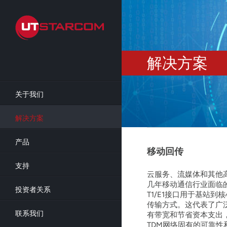
Skip
to
main
content
解决方案
关于我们
解决方案
产品
移动回传
支持
云服务、流媒体和其他
几年移动通信行业面临
投资者关系
T1/E1接口用于基站到
传输方式。这代表了广
联系我们
有带宽和节省资本支出
TDM网络固有的可靠