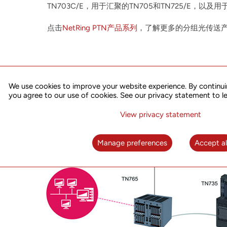
TN703C/E，用于汇聚的TN705和TN725/E，以及用
点击
NetRing PTN产品系列
，了解更多的分组光传送
We use cookies to improve your website experience. By continui
you agree to our use of cookies. See our privacy statement to l
View privacy statement
Manage preferences
Accept al