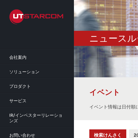
Skip
to
main
content
ニュースル
会社案内
ソリューション
プロダクト
イベント
サービス
イベント情報は日付順
IR/インベスターリレーショ
ンズ
検索けんさく
2
お問い合わせ