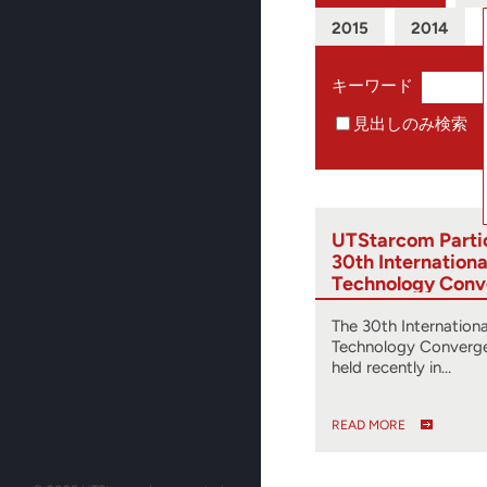
2015
2014
キーワード
見出しのみ検索
UTStarcom Partic
30th Internation
Technology Conv
2025)
The 30th Internation
Technology Converge
held recently in…
READ MORE