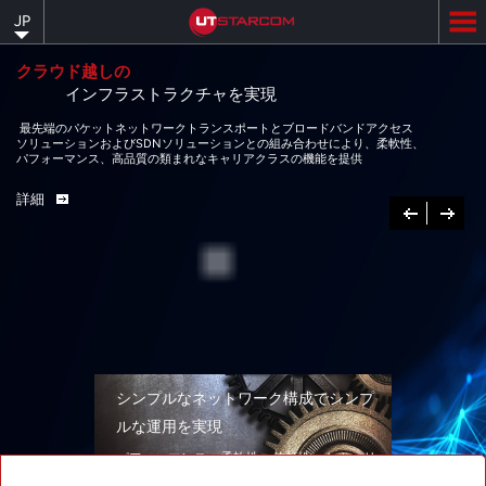
Skip
JP
to
main
content
クラウド越しの
インフラストラクチャを実現
最先端のパケットネットワークトランスポートとブロードバンドアクセス
ソリューションおよびSDNソリューションとの組み合わせにより、柔軟性、
パフォーマンス、高品質の類まれなキャリアクラスの機能を提供
詳細
Previous
次
へ
シンプルなネットワーク構成でシンプ
ルな運用を実現
パフォーマンス、柔軟性、信頼性、セキュリ
ティを兼ね備えたネットワークソリューショ