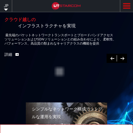
Skip
JP
to
main
content
クラウド越しの
インフラストラクチャを実現
最先端のパケットネットワークトランスポートとブロードバンドアクセス
ソリューションおよびSDNソリューションとの組み合わせにより、柔軟性、
パフォーマンス、高品質の類まれなキャリアクラスの機能を提供
詳細
Previous
次
へ
シンプルなネットワーク構成でシンプ
ルな運用を実現
パフォーマンス、柔軟性、信頼性、セキュリ
ティを兼ね備えたネットワークソリューショ