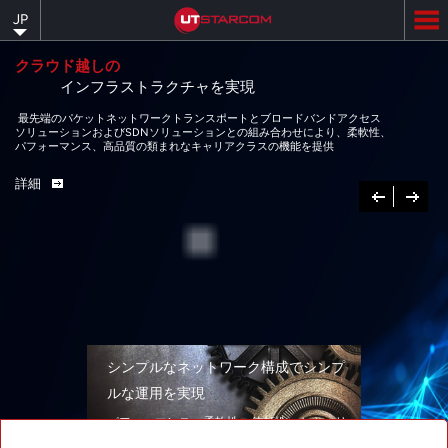
Skip
JP
to
main
content
クラウド越しの
インフラストラクチャを実現
最先端のパケットネットワークトランスポートとブロードバンドアクセス
ソリューションおよびSDNソリューションとの組み合わせにより、柔軟性、
パフォーマンス、高品質の類まれなキャリアクラスの機能を提供
詳細
Previous
次
へ
シンプルなネットワーク構成でシンプ
ルな運用を実現
パフォーマンス、柔軟性、信頼性、セキュリ
ティを兼ね備えたネットワークソリューショ