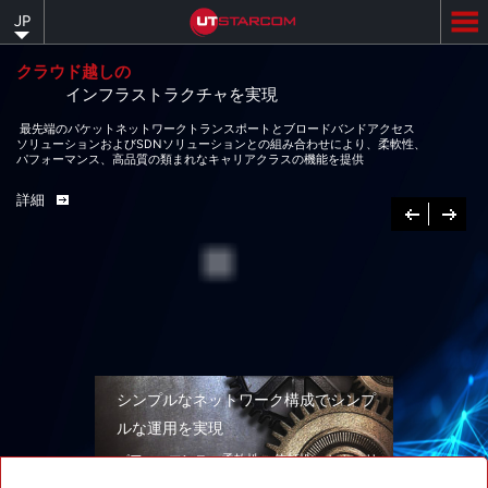
Skip
JP
to
main
content
クラウド越しの
インフラストラクチャを実現
最先端のパケットネットワークトランスポートとブロードバンドアクセス
ソリューションおよびSDNソリューションとの組み合わせにより、柔軟性、
パフォーマンス、高品質の類まれなキャリアクラスの機能を提供
詳細
Previous
次
へ
シンプルなネットワーク構成でシンプ
ルな運用を実現
パフォーマンス、柔軟性、信頼性、セキュリ
ティを兼ね備えたネットワークソリューショ